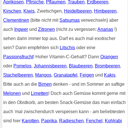
Aprikosen
,
Pfirsiche
,
Pflaumen
,
Trauben
,
Erdbeeren
,
Kirschen
,
Kiwis
, Zwetschgen,
Heidelbeeren
,
Himbeeren
,
Clementinen
(bitte nicht mit
Satsumas
verwechseln) aber
auch
Ingwer
und
Zitronen
(nicht zu vergessen:
Ananas
!)
sehen darin immer top aus. Darf es auch mal exotischer
sein? Dann empfehlen sich
Litschis
oder eine
Passionsfrucht
! Hoher Vitamin-C-Gehalt? Dann
Orangen
oder
Pomelos
,
Johannisbeeren
,
Blaubeeren
,
Brombeeren
,
Stachelbeeren
,
Mangos
,
Granatapfel
,
Feigen
und
Kakis
.
Bitte auch an die
Birnen
denken - und im Sommer an saftige
Melonen
und
Limetten
! Doch auch Gemüse kommt gerne mit
in den Obstkorb, am besten Snack-Gemüse das man einfach
auch 'mal zwischendurch verspeisen kann - am beliebtesten
sind hier
Karotten
,
Paprika
,
Radieschen
,
Fenchel
,
Kohlrabi