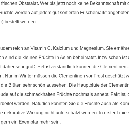
 frischen Obstsalat. Wer bis jetzt noch keine Bekanntschaft mi
e Früchte werden auf jedem gut sortierten Frischemarkt angebo
r) bestellt werden.
zudem reich an Vitamin C, Kalzium und Magnesium. Sie ernähre
 sind die kleinen Früchte in Asien beheimatet. Inzwischen ist
ot daher sehr groß. Selbstverständlich können die Clementine
n. Nur im Winter müssen die Clementinen vor Frost geschützt w
die Blüten sehr schön aussehen. Die Hauptblüte der Clementin
eude auf die schmackhaften Früchte nochmals anhebt. Fakt ist,
rbeitet werden. Natürlich könnten Sie die Früchte auch als K
e dekorative Wirkung nicht unterschätzt werden. In erster Linie 
s gern ein Exemplar mehr sein.