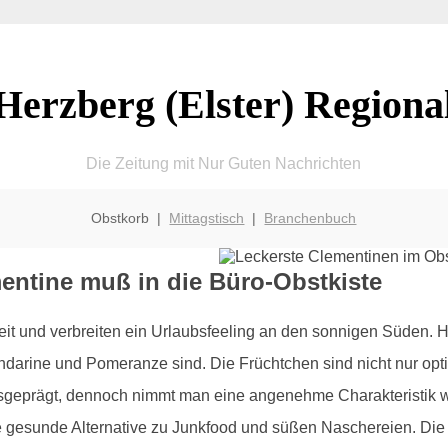
Herzberg (Elster) Regiona
Die Zeitung mit Nur Guten Nachrichten
Obstkorb |
Mittagstisch
|
Branchenbuch
mentine muß in die Büro-Obstkiste
heit und verbreiten ein Urlaubsfeeling an den sonnigen Süden.
arine und Pomeranze sind. Die Früchtchen sind nicht nur opti
 ausgeprägt, dennoch nimmt man eine angenehme Charakteristik w
eine gesunde Alternative zu Junkfood und süßen Naschereien. D