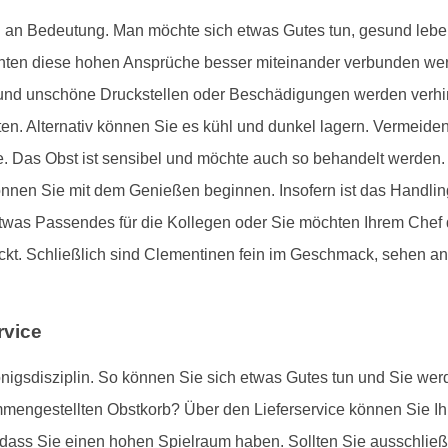
 an Bedeutung. Man möchte sich etwas Gutes tun, gesund leben
ten diese hohen Ansprüche besser miteinander verbunden wer
t und unschöne Druckstellen oder Beschädigungen werden verhin
ten. Alternativ können Sie es kühl und dunkel lagern. Vermeiden
. Das Obst ist sensibel und möchte auch so behandelt werden.
nnen Sie mit dem Genießen beginnen. Insofern ist das Handling
 etwas Passendes für die Kollegen oder Sie möchten Ihrem Che
ckt. Schließlich sind Clementinen fein im Geschmack, sehen a
rvice
önigsdisziplin. So können Sie sich etwas Gutes tun und Sie wer
mmengestellten Obstkorb? Über den Lieferservice können Sie I
sodass Sie einen hohen Spielraum haben. Sollten Sie ausschlie